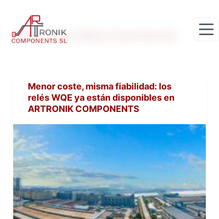
S
a
Etiqueta
Alta Corriente
l
t
a
r
Menor coste, misma fiabilidad: los
a
relés WQE ya están disponibles en
l
ARTRONIK COMPONENTS
c
o
n
t
e
n
i
d
o