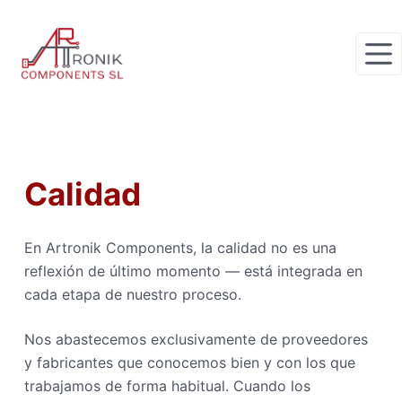
S
a
l
t
a
r
a
l
Calidad
c
o
En Artronik Components, la calidad no es una
n
reflexión de último momento — está integrada en
t
cada etapa de nuestro proceso.
e
n
Nos abastecemos exclusivamente de proveedores
i
y fabricantes que conocemos bien y con los que
d
trabajamos de forma habitual. Cuando los
o