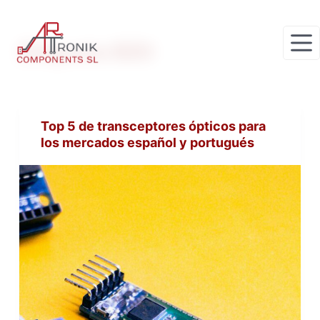
S
a
Etiqueta
BiDi
l
t
a
r
Top 5 de transceptores ópticos para
a
los mercados español y portugués
l
c
o
n
t
e
n
i
d
o