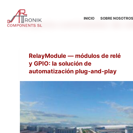
S
a
INICIO
SOBRE NOSOTRO
Etiqueta
controlador de re
l
t
a
r
a
RelayModule — módulos de relé
l
y GPIO: la solución de
c
automatización plug-and-play
o
n
t
e
n
i
d
o