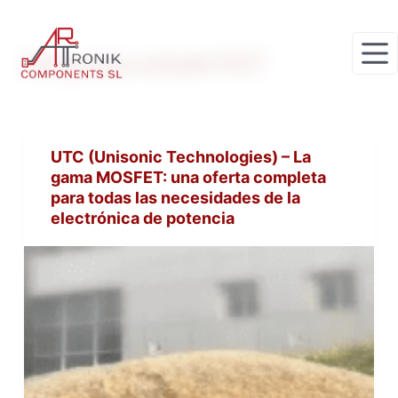
S
a
Etiqueta
eGaN FET
l
t
a
r
UTC (Unisonic Technologies) – La
a
gama MOSFET: una oferta completa
l
para todas las necesidades de la
c
electrónica de potencia
o
n
t
e
n
i
d
o