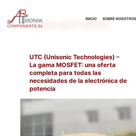
S
a
INICIO
SOBRE NOSOTRO
Etiqueta
IATF16949
l
t
a
r
a
UTC (Unisonic Technologies) –
l
La gama MOSFET: una oferta
c
completa para todas las
o
necesidades de la electrónica de
n
potencia
t
e
n
i
d
o