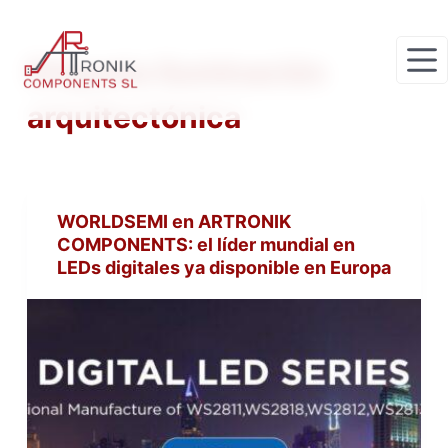
S
a
Etiqueta
iluminación
l
t
arquitectónica
a
r
a
l
WORLDSEMI en ARTRONIK
c
COMPONENTS: el líder mundial en
o
LEDs digitales ya disponible en Europa
n
t
e
n
i
d
o