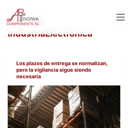
S
a
Etiqueta
l
t
IndustriaElectronica
a
r
a
l
Los plazos de entrega se normalizan,
c
pero la vigilancia sigue siendo
o
necesaria
n
t
e
n
i
d
o