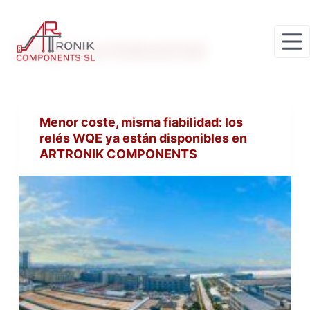
S
a
Etiqueta
industrial
l
t
a
r
Menor coste, misma fiabilidad: los
a
relés WQE ya están disponibles en
l
ARTRONIK COMPONENTS
c
o
n
t
e
n
i
d
o