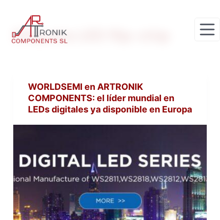
S
a
Etiqueta
LED flip-chip
l
t
a
r
WORLDSEMI en ARTRONIK
a
COMPONENTS: el líder mundial en
l
LEDs digitales ya disponible en Europa
c
o
n
t
e
n
i
d
o