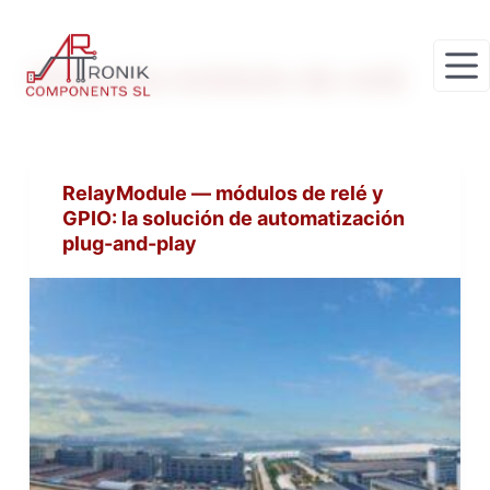
S
a
Etiqueta
módulo de relé
l
t
a
r
RelayModule — módulos de relé y
a
GPIO: la solución de automatización
l
plug-and-play
c
o
n
t
e
n
i
d
o