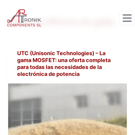
S
a
Etiqueta
Nitruro de galio
l
t
a
r
UTC (Unisonic Technologies) – La
a
gama MOSFET: una oferta completa
l
para todas las necesidades de la
c
electrónica de potencia
o
n
t
e
n
i
d
o