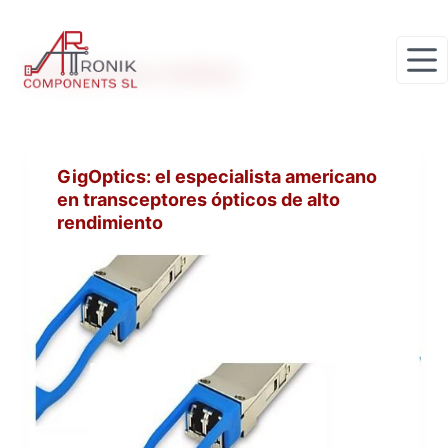
S
a
Etiqueta
redes
l
t
a
r
GigOptics: el especialista americano
a
en transceptores ópticos de alto
l
rendimiento
c
o
n
t
e
n
i
d
o