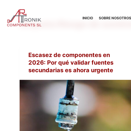
S
a
INICIO
SOBRE NOSOTRO
Etiqueta
Riesgo de sumini
l
t
a
r
a
Escasez de componentes en
l
2026: Por qué validar fuentes
c
secundarias es ahora urgente
o
n
t
e
n
i
d
o