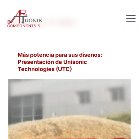
S
a
Etiqueta
SJMO
l
t
a
r
Más potencia para sus diseños:
a
Presentación de Unisonic
l
Technologies (UTC)
c
o
n
t
e
n
i
d
o