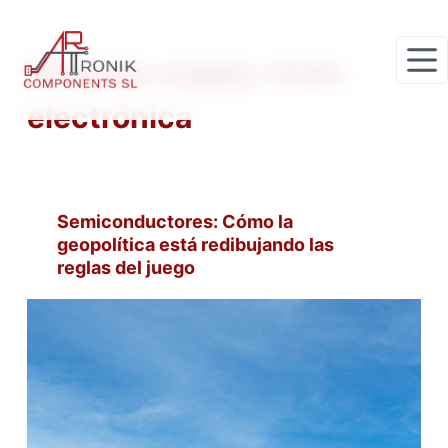
S
a
Etiqueta
supply chain
l
t
electrónica
a
r
a
l
Semiconductores: Cómo la
c
geopolítica está redibujando las
o
reglas del juego
n
t
e
n
i
d
o