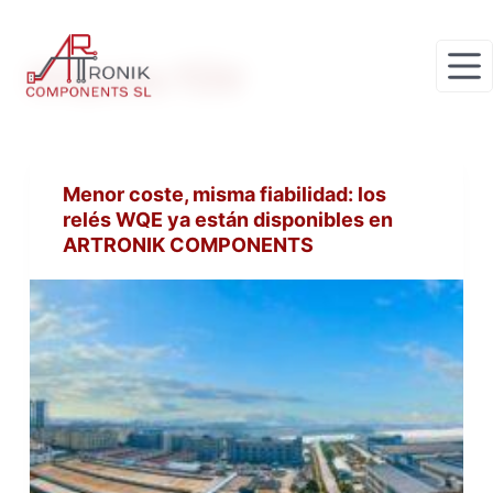
S
a
Etiqueta
TÜV
l
t
a
r
Menor coste, misma fiabilidad: los
a
relés WQE ya están disponibles en
l
ARTRONIK COMPONENTS
c
o
n
t
e
n
i
d
o