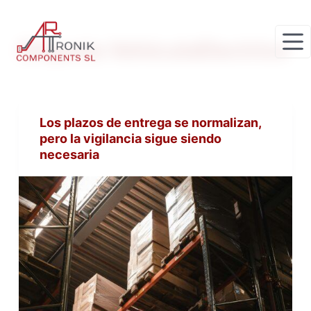
S
a
Etiqueta
VehiculoElectrico
l
t
a
r
Los plazos de entrega se normalizan,
a
pero la vigilancia sigue siendo
l
necesaria
c
o
n
t
e
n
i
d
o