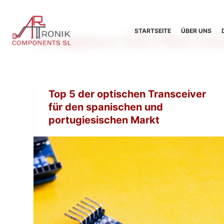
Z
u
STARTSEITE
ÜBER UNS
Schlagwort
32G Fibre Ch
m
I
n
h
a
Top 5 der optischen Transceiver
l
für den spanischen und
t
portugiesischen Markt
s
p
r
i
n
g
e
n