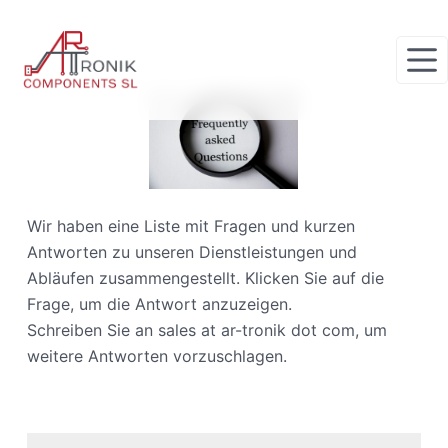
Z
u
m
I
n
h
a
l
Wir haben eine Liste mit Fragen und kurzen
t
Antworten zu unseren Dienstleistungen und
s
Abläufen zusammengestellt. Klicken Sie auf die
p
Frage, um die Antwort anzuzeigen.
r
Schreiben Sie an sales at ar-tronik dot com, um
i
weitere Antworten vorzuschlagen.
n
g
e
n