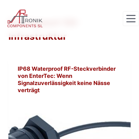
Z
u
Schlagwort
5G-
m
I
Infrastruktur
n
h
a
l
IP68 Waterproof RF-Steckverbinder
t
von EnterTec: Wenn
s
Signalzuverlässigkeit keine Nässe
p
verträgt
r
i
n
g
e
n