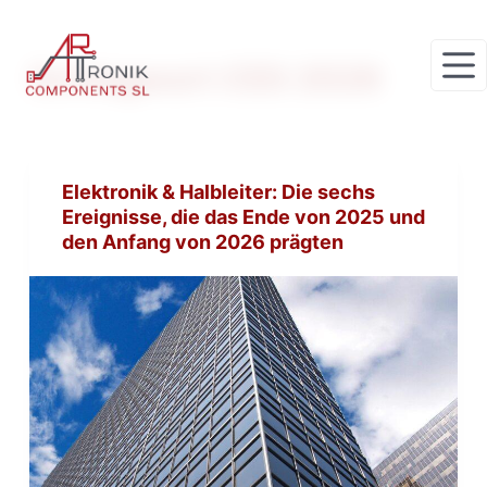
Z
u
Schlagwort
CES 2026
m
I
n
h
Elektronik & Halbleiter: Die sechs
a
Ereignisse, die das Ende von 2025 und
l
den Anfang von 2026 prägten
t
s
p
r
i
n
g
e
n