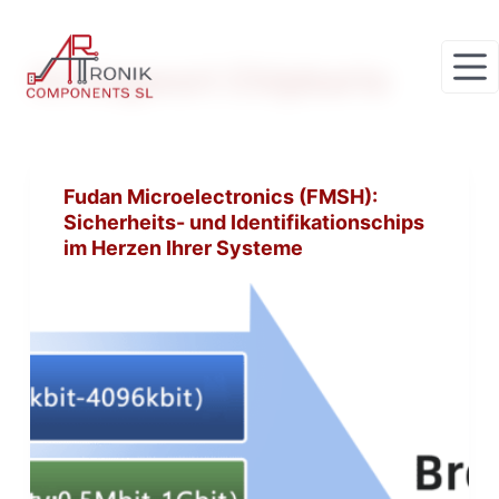
Z
u
Schlagwort
Chipkarte
m
I
n
h
Fudan Microelectronics (FMSH):
a
Sicherheits- und Identifikationschips
l
im Herzen Ihrer Systeme
t
s
p
r
i
n
g
e
n