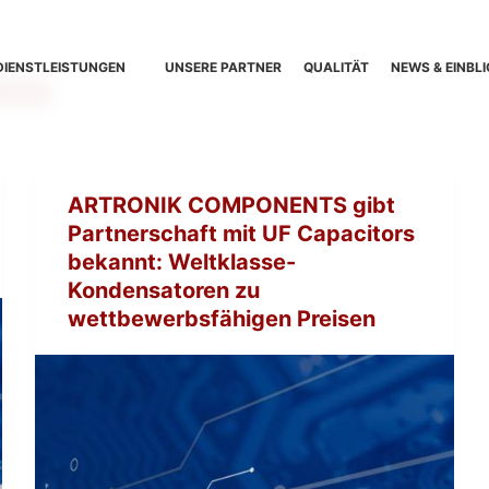
DIENSTLEISTUNGEN
UNSERE PARTNER
QUALITÄT
NEWS & EINBLI
nce
ARTRONIK COMPONENTS gibt
Partnerschaft mit UF Capacitors
bekannt: Weltklasse-
Kondensatoren zu
wettbewerbsfähigen Preisen