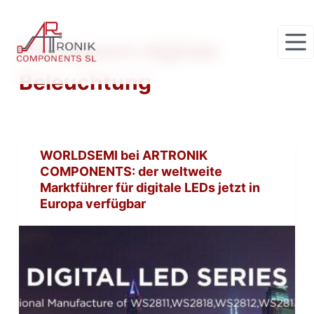
Z
u
Schlagwort
digitale
m
I
Beleuchtung
n
h
a
l
WORLDSEMI bei ARTRONIK
t
COMPONENTS: der weltweite
s
Marktführer für digitale LEDs jetzt in
p
Europa verfügbar
r
i
n
g
e
n