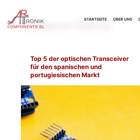
Z
u
STARTSEITE
ÜBER UNS
Schlagwort
EllaLink
m
I
n
h
a
Top 5 der optischen Transceiver
l
für den spanischen und
t
portugiesischen Markt
s
p
r
i
n
g
e
n