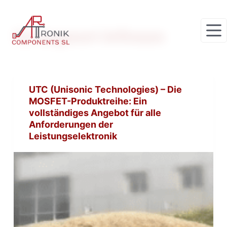
Z
u
Schlagwort
Infineon
m
I
n
h
UTC (Unisonic Technologies) – Die
a
MOSFET-Produktreihe: Ein
l
vollständiges Angebot für alle
t
Anforderungen der
s
Leistungselektronik
p
r
i
n
g
e
n