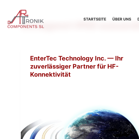
Z
u
STARTSEITE
ÜBER UNS
Schlagwort
IP68 wasserd
m
I
n
h
a
EnterTec Technology Inc. — Ihr
l
zuverlässiger Partner für HF-
t
Konnektivität
s
p
r
i
n
g
e
n