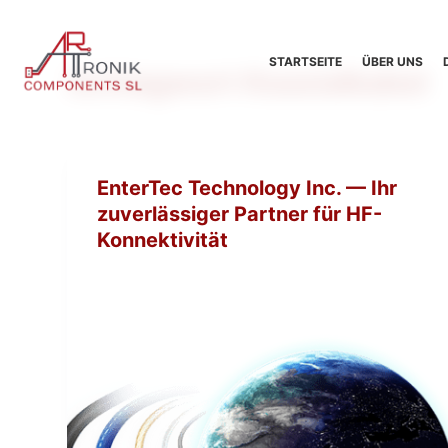
Z
u
STARTSEITE
ÜBER UNS
Schlagwort
Koaxialkabel
m
I
n
h
a
EnterTec Technology Inc. — Ihr
l
zuverlässiger Partner für HF-
t
Konnektivität
s
p
r
i
n
g
e
n