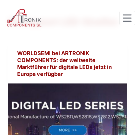
Z
u
Schlagwort
LED-Streifen
m
I
n
h
WORLDSEMI bei ARTRONIK
a
COMPONENTS: der weltweite
l
Marktführer für digitale LEDs jetzt in
t
Europa verfügbar
s
p
r
i
n
g
e
n