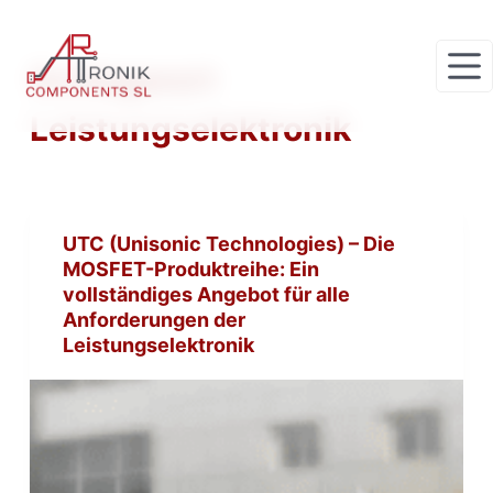
Z
u
Schlagwort
m
I
Leistungselektronik
n
h
a
l
UTC (Unisonic Technologies) – Die
t
MOSFET-Produktreihe: Ein
s
vollständiges Angebot für alle
p
Anforderungen der
r
Leistungselektronik
i
n
g
e
n