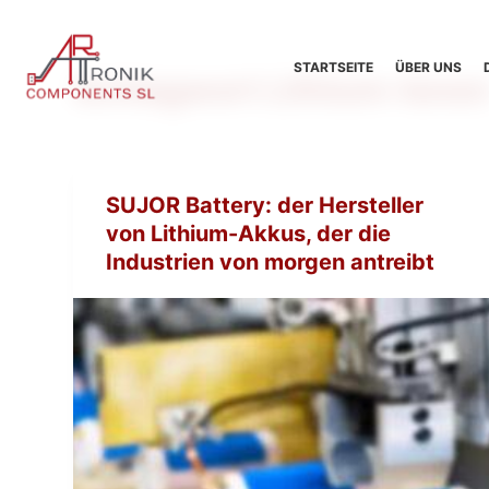
Z
u
STARTSEITE
ÜBER UNS
Schlagwort
Lithium-Ione
m
I
n
h
a
SUJOR Battery: der Hersteller
l
von Lithium-Akkus, der die
t
Industrien von morgen antreibt
s
p
r
i
n
g
e
n