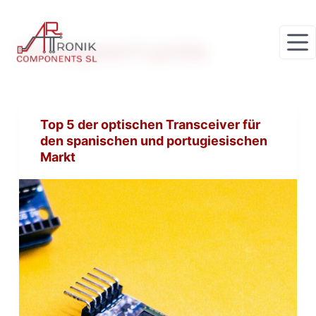
Z
u
Schlagwort
Lyntia
m
I
n
h
Top 5 der optischen Transceiver für
a
den spanischen und portugiesischen
l
Markt
t
s
p
r
i
n
g
e
n