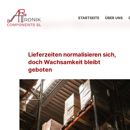
Z
u
STARTSEITE
ÜBER UNS
Schlagwort
Mikrocontroll
m
I
n
h
a
Lieferzeiten normalisieren sich,
l
doch Wachsamkeit bleibt
t
geboten
s
p
r
i
n
g
e
n