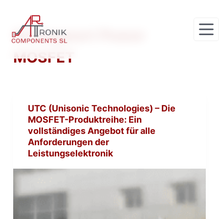
Z
u
Schlagwort
Power
m
I
MOSFET
n
h
a
l
UTC (Unisonic Technologies) – Die
t
MOSFET-Produktreihe: Ein
s
vollständiges Angebot für alle
p
Anforderungen der
r
Leistungselektronik
i
n
g
e
n