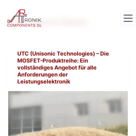
Z
u
Schlagwort
Rohm
m
I
n
h
UTC (Unisonic Technologies) – Die
a
MOSFET-Produktreihe: Ein
l
vollständiges Angebot für alle
t
Anforderungen der
s
Leistungselektronik
p
r
i
n
g
e
n