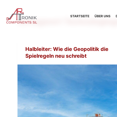
Z
u
STARTSEITE
ÜBER UNS
Schlagwort
Technologiege
m
I
n
h
a
Halbleiter: Wie die Geopolitik die
l
Spielregeln neu schreibt
t
s
p
r
i
n
g
e
n