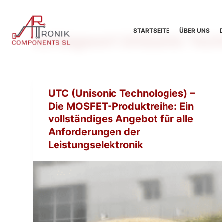
Z
u
STARTSEITE
ÜBER UNS
Schlagwort
Unisonic Tec
m
I
n
h
a
UTC (Unisonic Technologies) –
l
Die MOSFET-Produktreihe: Ein
t
vollständiges Angebot für alle
s
Anforderungen der
p
Leistungselektronik
r
i
n
g
e
n