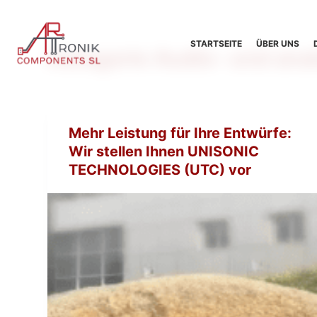
Z
u
STARTSEITE
ÜBER UNS
Kategorie
Audio- und anal
m
I
n
h
a
Mehr Leistung für Ihre Entwürfe:
l
Wir stellen Ihnen UNISONIC
t
TECHNOLOGIES (UTC) vor
s
p
r
i
n
g
e
n