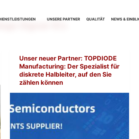
DIENSTLEISTUNGEN
UNSERE PARTNER
QUALITÄT
NEWS & EINBLI
oge Signal-ICs
Unser neuer Partner: TOPDIODE
Manufacturing: Der Spezialist für
diskrete Halbleiter, auf den Sie
zählen können