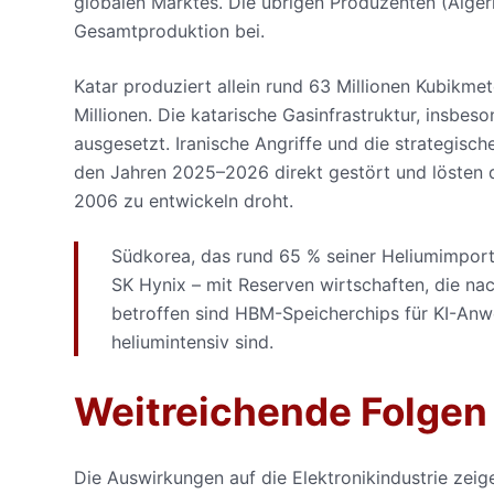
globalen Marktes. Die übrigen Produzenten (Algerie
Gesamtproduktion bei.
Katar produziert allein rund 63 Millionen Kubikme
Millionen. Die katarische Gasinfrastruktur, insbe
ausgesetzt. Iranische Angriffe und die strategis
den Jahren 2025–2026 direkt gestört und lösten d
2006 zu entwickeln droht.
Südkorea, das rund 65 % seiner Heliumimporte
SK Hynix – mit Reserven wirtschaften, die n
betroffen sind HBM-Speicherchips für KI-Anw
heliumintensiv sind.
Weitreichende Folgen f
Die Auswirkungen auf die Elektronikindustrie zeig