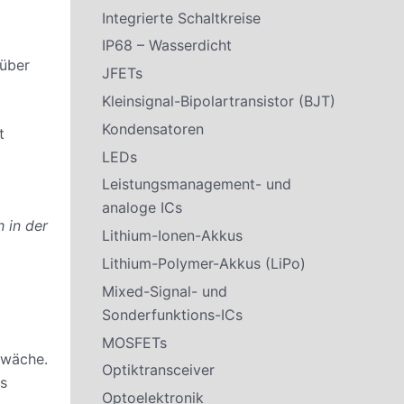
Integrierte Schaltkreise
IP68 – Wasserdicht
 über
JFETs
Kleinsignal-Bipolartransistor (BJT)
Kondensatoren
t
LEDs
Leistungsmanagement- und
analoge ICs
h in der
Lithium-Ionen-Akkus
Lithium-Polymer-Akkus (LiPo)
Mixed-Signal- und
Sonderfunktions-ICs
MOSFETs
hwäche.
Optiktransceiver
es
Optoelektronik