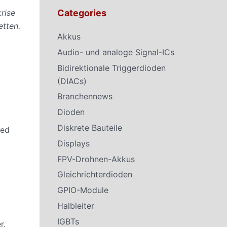
rise
Categories
etten.
Akkus
Audio- und analoge Signal-ICs
Bidirektionale Triggerdioden
(DIACs)
Branchennews
Dioden
Diskrete Bauteile
ded
Displays
FPV-Drohnen-Akkus
Gleichrichterdioden
GPIO-Module
Halbleiter
IGBTs
r.