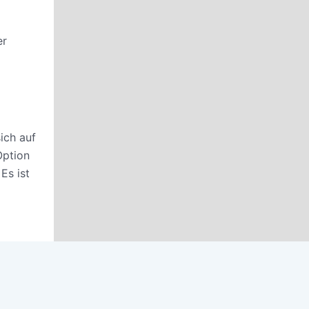
er
ich auf
Option
Es ist