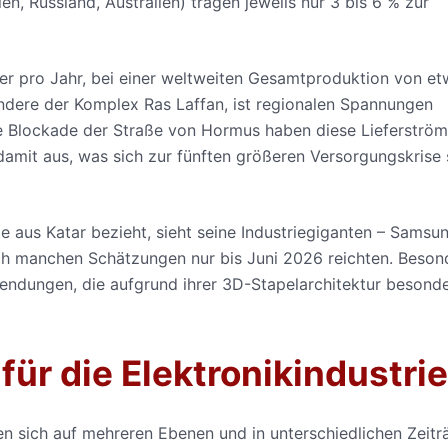
n, Russland, Australien) tragen jeweils nur 3 bis 6 % zur
ter pro Jahr, bei einer weltweiten Gesamtproduktion von e
sondere der Komplex Ras Laffan, ist regionalen Spannungen
che Blockade der Straße von Hormus haben diese Lieferström
amit aus, was sich zur fünften größeren Versorgungskrise 
 aus Katar bezieht, sieht seine Industriegiganten – Samsu
ach manchen Schätzungen nur bis Juni 2026 reichten. Beson
endungen, die aufgrund ihrer 3D-Stapelarchitektur besond
ür die Elektronikindustri
en sich auf mehreren Ebenen und in unterschiedlichen Zeit