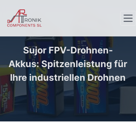
Z
u
m
I
n
h
Sujor FPV-Drohnen-
a
Akkus: Spitzenleistung für
l
t
Ihre industriellen Drohnen
s
p
r
i
n
g
e
n