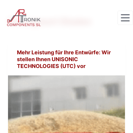
Z
u
Schlagwort
Dioden
m
I
n
h
Mehr Leistung für Ihre Entwürfe: Wir
a
stellen Ihnen UNISONIC
l
TECHNOLOGIES (UTC) vor
t
s
p
r
i
n
g
e
n