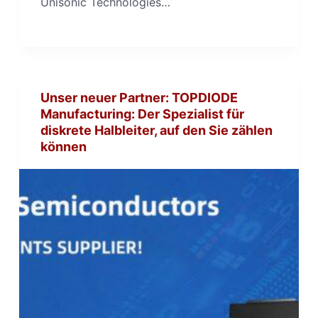
Unisonic Technologies…
Unser neuer Partner: TOPDIODE
Manufacturing: Der Spezialist für
diskrete Halbleiter, auf den Sie zählen
können