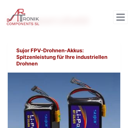
Z
u
Schlagwort
LiCoO2
m
I
n
h
Sujor FPV-Drohnen-Akkus:
a
Spitzenleistung für Ihre industriellen
l
Drohnen
t
s
p
r
i
n
g
e
n