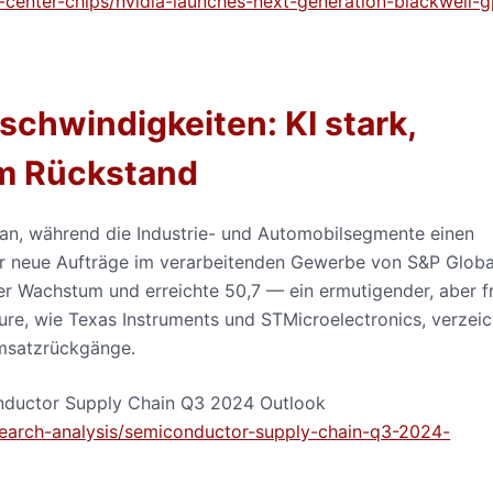
center-chips/nvidia-launches-next-generation-blackwell-g
schwindigkeiten: KI stark,
im Rückstand
ran, während die Industrie- und Automobilsegmente einen
ür neue Aufträge im verarbeitenden Gewerbe von S&P Globa
r Wachstum und erreichte 50,7 — ein ermutigender, aber fr
sure, wie Texas Instruments und STMicroelectronics, verzei
msatzrückgänge.
nductor Supply Chain Q3 2024 Outlook
esearch-analysis/semiconductor-supply-chain-q3-2024-