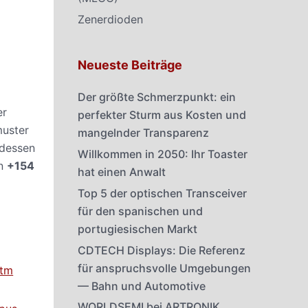
Zenerdioden
Neueste Beiträge
Der größte Schmerzpunkt: ein
er
perfekter Sturm aus Kosten und
muster
mangelnder Transparenz
rdessen
Willkommen in 2050: Ihr Toaster
on
+154
hat einen Anwalt
Top 5 der optischen Transceiver
für den spanischen und
portugiesischen Markt
CDTECH Displays: Die Referenz
für anspruchsvolle Umgebungen
htm
— Bahn und Automotive
WORLDSEMI bei ARTRONIK