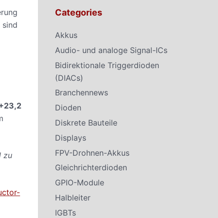
erung
Categories
 sind
Akkus
Audio- und analoge Signal-ICs
Bidirektionale Triggerdioden
(DIACs)
Branchennews
+23,2
Dioden
m
Diskrete Bauteile
Displays
FPV-Drohnen-Akkus
l zu
Gleichrichterdioden
GPIO-Module
uctor-
Halbleiter
IGBTs