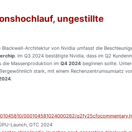
ionshochlauf, ungestillte
Blackwell-Architektur von Nvidia umfasst die Beschleunig
erchip
. Im Q3 2024 bestätigte Nvidia, dass im Q2 Kunden
ss die Massenproduktion im
Q4 2024
beginnen sollte. Unte
ußergewöhnlich stark, mit einem Rechenzentrumsumsatz v
 2024
.
/0001045810/000104581024000262/q2fy25cfocommentary.
 GPU-Launch, GTC 2024