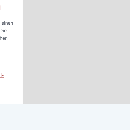
g
 einen
 Die
chen
i-