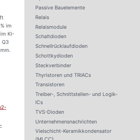
Passive Bauelemente
Relais
ft
 % im
Relaismodule
im KI-
Schaltdioden
 Q3
Schnellrücklaufdioden
ramm.
Schottkydioden
Steckverbinder
Thyristoren und TRIACs
Transistoren
Treiber-, Schnittstellen- und Logik-
ICs
q2-
TVS-Dioden
Unternehmensnachrichten
-
Vielschicht-Keramikkondensator
(MLCC)