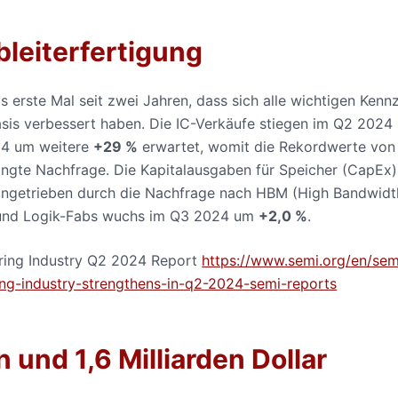
bleiterfertigung
rste Mal seit zwei Jahren, dass sich alle wichtigen Kenn
basis verbessert haben. Die IC-Verkäufe stiegen im Q2 2024
4 um weitere
+29 %
erwartet, womit die Rekordwerte von
ingte Nachfrage. Die Kapitalausgaben für Speicher (CapEx)
angetrieben durch die Nachfrage nach HBM (High Bandwidt
- und Logik-Fabs wuchs im Q3 2024 um
+2,0 %
.
ing Industry Q2 2024 Report
https://www.semi.org/en/sem
ng-industry-strengthens-in-q2-2024-semi-reports
 und 1,6 Milliarden Dollar