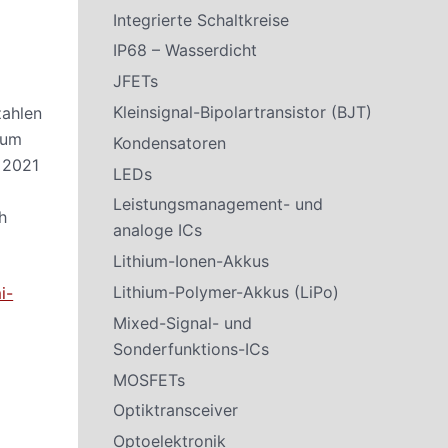
Integrierte Schaltkreise
IP68 – Wasserdicht
JFETs
Kleinsignal-Bipolartransistor (BJT)
zahlen
 um
Kondensatoren
 2021
LEDs
Leistungsmanagement- und
h
analoge ICs
Lithium-Ionen-Akkus
Lithium-Polymer-Akkus (LiPo)
i-
Mixed-Signal- und
Sonderfunktions-ICs
MOSFETs
Optiktransceiver
Optoelektronik