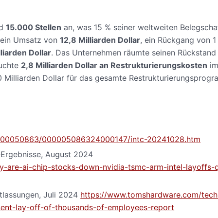
nd
15.000 Stellen
an, was 15 % seiner weltweiten Belegscha
: ein Umsatz von
12,8 Milliarden Dollar
, ein Rückgang von 1
liarden Dollar
. Das Unternehmen räumte seinen Rückstand 
buchte
2,8 Milliarden Dollar an Restrukturierungskosten
im
 Milliarden Dollar für das gesamte Restrukturierungsprog
/0000050863/000005086324000147/intc-20241028.htm
-Ergebnisse, August 2024
are-ai-chip-stocks-down-nvidia-tsmc-arm-intel-layoffs-
tlassungen, Juli 2024
https://www.tomshardware.com/tech
inent-lay-off-of-thousands-of-employees-report