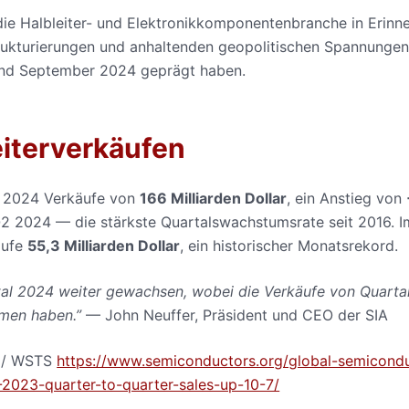
die Halbleiter- und Elektronikkomponentenbranche in Erinn
ukturierungen und anhaltenden geopolitischen Spannungen
i und September 2024 geprägt haben.
eiterverkäufen
3 2024 Verkäufe von
166 Milliarden Dollar
, ein Anstieg von
2 2024 — die stärkste Quartalswachstumsrate seit 2016. I
äufe
55,3 Milliarden Dollar
, ein historischer Monatsrekord.
rtal 2024 weiter gewachsen, wobei die Verkäufe von Quarta
mmen haben.”
— John Neuffer, Präsident und CEO der SIA
) / WSTS
https://www.semiconductors.org/global-semicond
2023-quarter-to-quarter-sales-up-10-7/