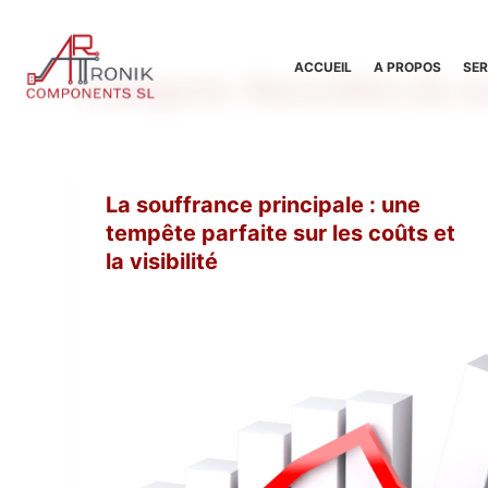
P
a
ACCUEIL
A PROPOS
SER
Catégorie
Nouvelles du s
s
s
e
r
a
La souffrance principale : une
u
tempête parfaite sur les coûts et
c
la visibilité
o
n
t
e
n
u