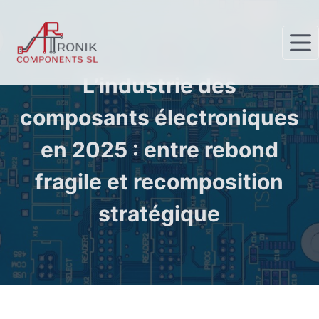
P
a
s
s
L’industrie des
e
r
composants électroniques
a
en 2025 : entre rebond
u
c
fragile et recomposition
o
n
stratégique
t
e
n
u