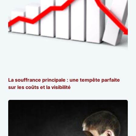
La souffrance principale : une tempête parfaite
sur les coûts et la visibilité