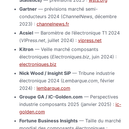
Statistics)
— prévisions 2025 :
wsts.org
Gartner
— prévisions marché semi-
conducteurs 2024 (
ChannelNews
, décembre
2023) :
channelnews.fr
Acsiel
— Baromètre de l’électronique T1 2024
(
VIPress.net
, juillet 2024) :
vipress.net
Kitron
— Veille marché composants
électroniques (
Electroniques.biz
, juin 2024) :
electroniques.biz
Nick Wood / Insight SiP
— Tribune industrie
électronique 2024 (
Lembarque.com
, février
2024) :
lembarque.com
Groupe GA / IC-Golden.com
— Perspectives
industrie composants 2025 (janvier 2025) :
ic-
golden.com
Fortune Business Insights
— Taille du marché
mondial des composants électroniques :